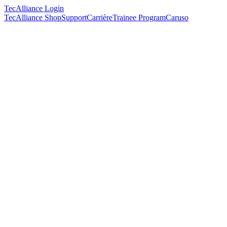
TecAlliance Login
TecAlliance Shop
Support
Carrière
Trainee Program
Caruso