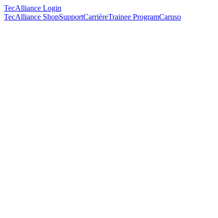
TecAlliance Login
TecAlliance Shop
Support
Carrière
Trainee Program
Caruso