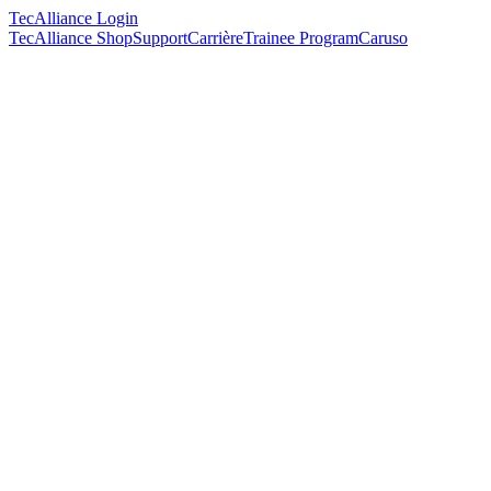
TecAlliance Login
TecAlliance Shop
Support
Carrière
Trainee Program
Caruso