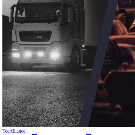
TecAlliance