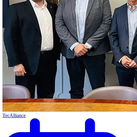
TecAlliance