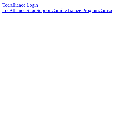
TecAlliance Login
TecAlliance Shop
Support
Carrière
Trainee Program
Caruso