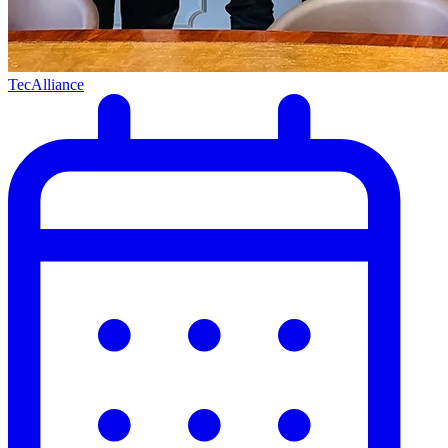
TecAlliance