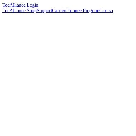
TecAlliance Login
TecAlliance Shop
Support
Carrière
Trainee Program
Caruso