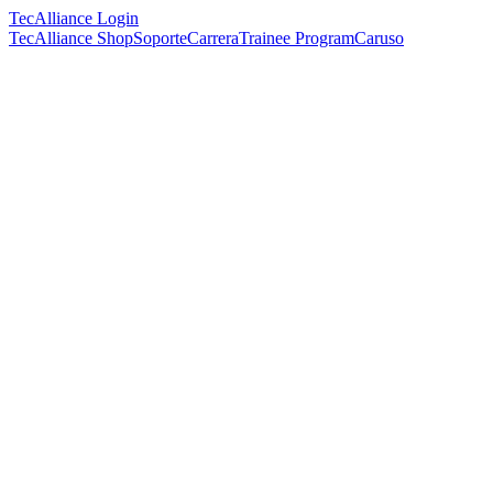
TecAlliance Login
TecAlliance Shop
Soporte
Carrera
Trainee Program
Caruso