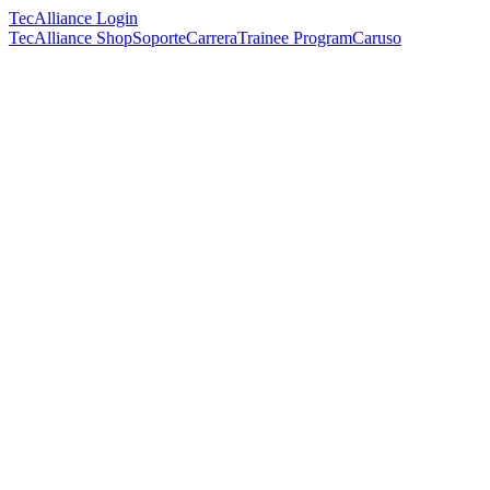
TecAlliance Login
TecAlliance Shop
Soporte
Carrera
Trainee Program
Caruso