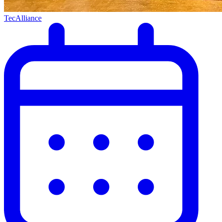
TecAlliance