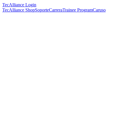
TecAlliance Login
TecAlliance Shop
Soporte
Carrera
Trainee Program
Caruso