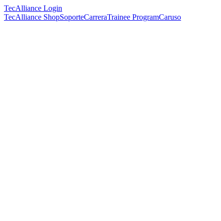
TecAlliance Login
TecAlliance Shop
Soporte
Carrera
Trainee Program
Caruso