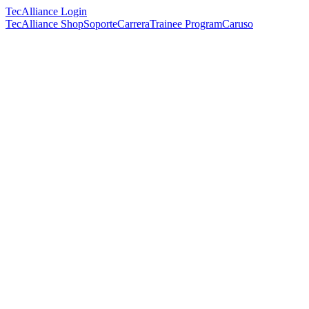
TecAlliance Login
TecAlliance Shop
Soporte
Carrera
Trainee Program
Caruso