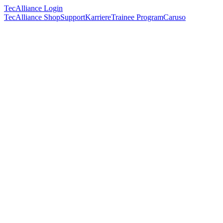
TecAlliance Login
TecAlliance Shop
Support
Karriere
Trainee Program
Caruso