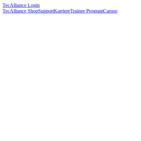
TecAlliance Login
TecAlliance Shop
Support
Karriere
Trainee Program
Caruso