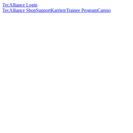
TecAlliance Login
TecAlliance Shop
Support
Karriere
Trainee Program
Caruso