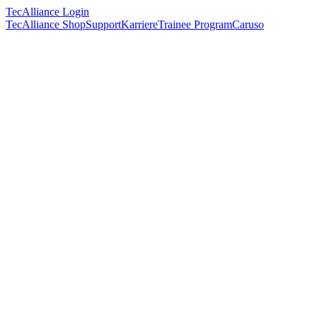
TecAlliance Login
TecAlliance Shop
Support
Karriere
Trainee Program
Caruso