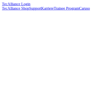
TecAlliance Login
TecAlliance Shop
Support
Karriere
Trainee Program
Caruso