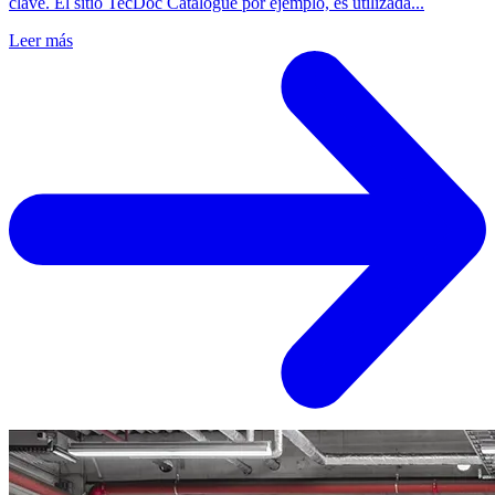
clave. El sitio TecDoc Catalogue por ejemplo, es utilizada...
Leer más