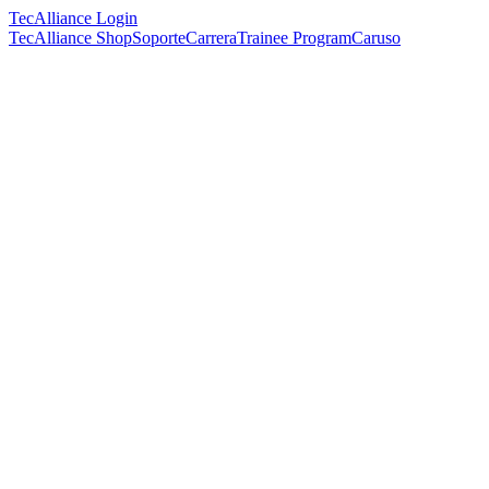
TecAlliance Login
TecAlliance Shop
Soporte
Carrera
Trainee Program
Caruso