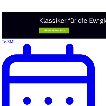
TecRMI