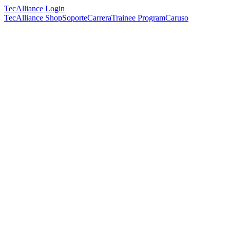
TecAlliance Login
TecAlliance Shop
Soporte
Carrera
Trainee Program
Caruso