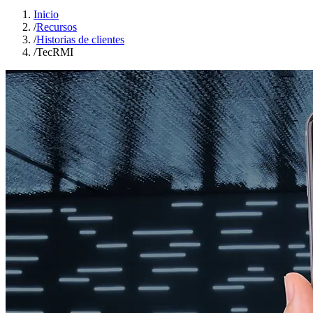
Inicio
/
Recursos
/
Historias de clientes
/
TecRMI