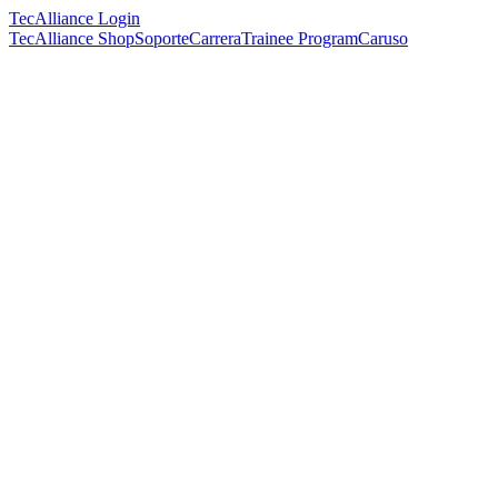
TecAlliance Login
TecAlliance Shop
Soporte
Carrera
Trainee Program
Caruso