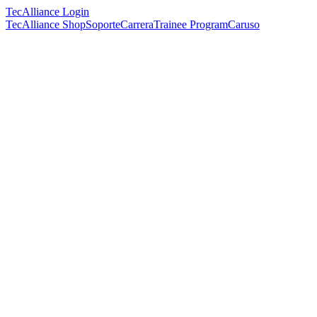
TecAlliance Login
TecAlliance Shop
Soporte
Carrera
Trainee Program
Caruso