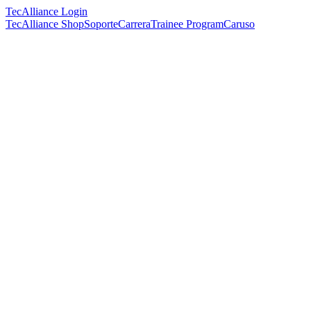
TecAlliance Login
TecAlliance Shop
Soporte
Carrera
Trainee Program
Caruso