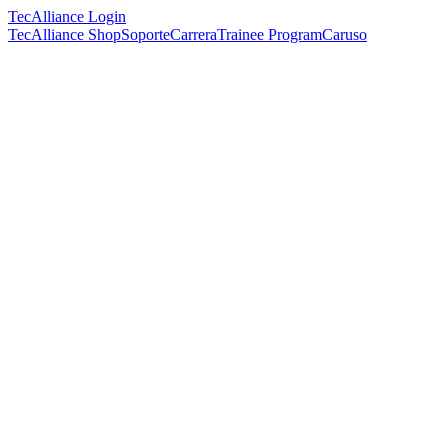
TecAlliance Login
TecAlliance Shop
Soporte
Carrera
Trainee Program
Caruso