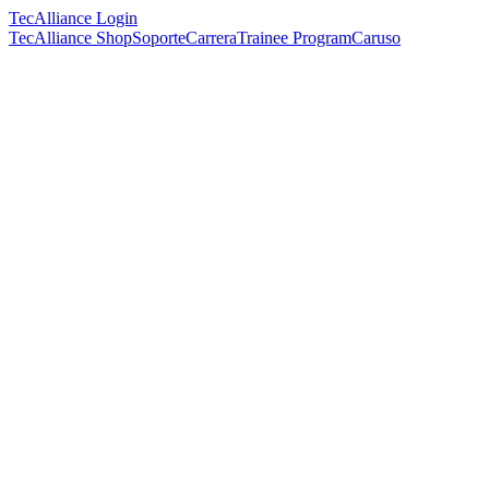
TecAlliance Login
TecAlliance Shop
Soporte
Carrera
Trainee Program
Caruso