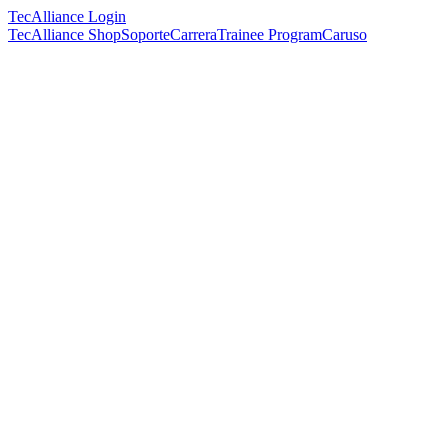
TecAlliance Login
TecAlliance Shop
Soporte
Carrera
Trainee Program
Caruso