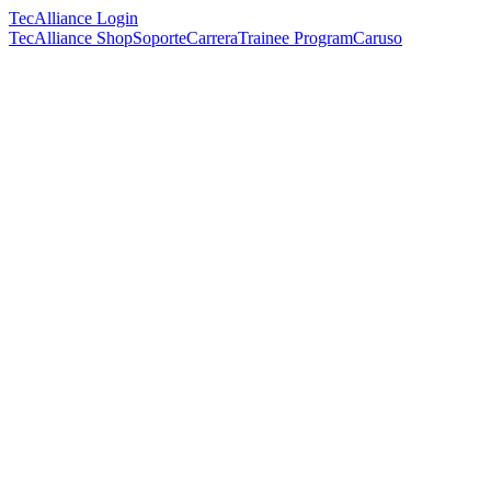
TecAlliance Login
TecAlliance Shop
Soporte
Carrera
Trainee Program
Caruso