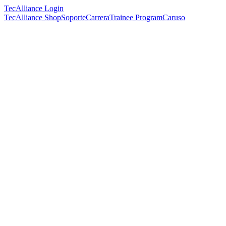
TecAlliance Login
TecAlliance Shop
Soporte
Carrera
Trainee Program
Caruso