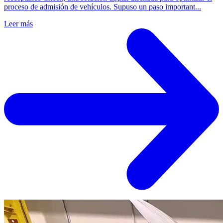
proceso de admisión de vehículos. Supuso un paso important...
Leer más