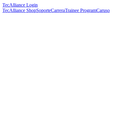
TecAlliance Login
TecAlliance Shop
Soporte
Carrera
Trainee Program
Caruso