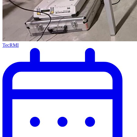
TecRMI