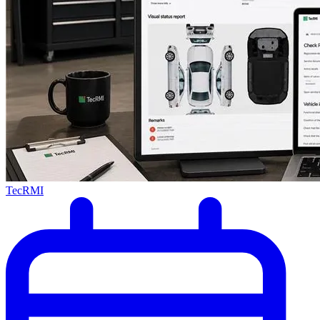
TecRMI