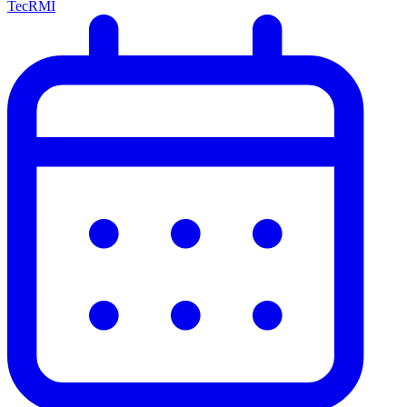
TecRMI