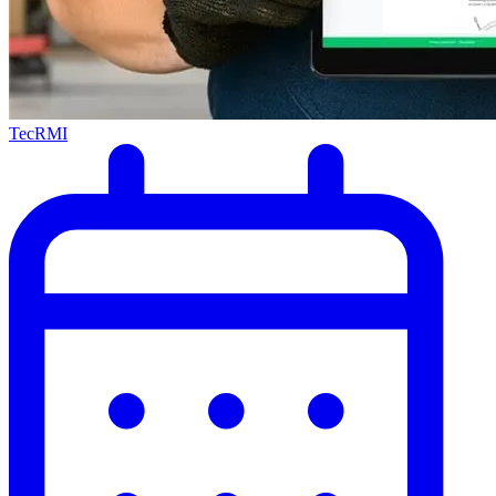
TecRMI