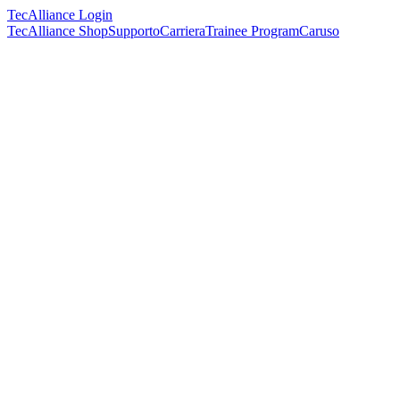
TecAlliance Login
TecAlliance Shop
Supporto
Carriera
Trainee Program
Caruso