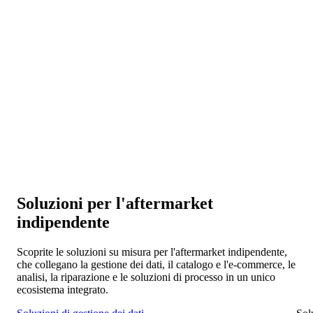
Connettività e collaborazione
Connettete i vostri sistemi con produttori, distributori e reti di
officine per una collaborazione fluida in tutto l'IAM.
Scalabilità ed espansione
Espandetevi in nuovi mercati e piattaforme mentre la vostra
base di dati cresce con voi.
Soluzioni per l'aftermarket
indipendente
Scoprite le soluzioni su misura per l'aftermarket indipendente,
che collegano la gestione dei dati, il catalogo e l'e-commerce, le
analisi, la riparazione e le soluzioni di processo in un unico
ecosistema integrato.