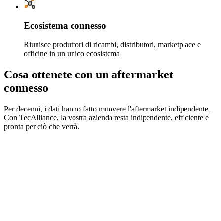
Ecosistema connesso
Riunisce produttori di ricambi, distributori, marketplace e
officine in un unico ecosistema
Cosa ottenete con un aftermarket
connesso
Per decenni, i dati hanno fatto muovere l'aftermarket indipendente.
Con TecAlliance, la vostra azienda resta indipendente, efficiente e
pronta per ciò che verrà.
Standardizzazione dei dati
Utilizzate dati standardizzati coerenti, affidabili e di alta
qualità che alimentano ogni fase delle vostre operazioni di
aftermarket.