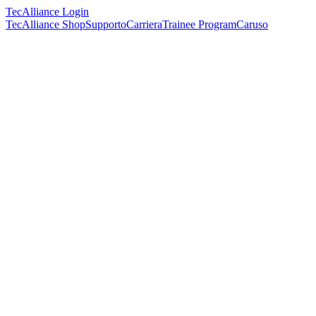
TecAlliance Login
TecAlliance Shop
Supporto
Carriera
Trainee Program
Caruso