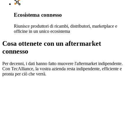
Ecosistema connesso
Riunisce produttori di ricambi, distributori, marketplace e
officine in un unico ecosistema
Cosa ottenete con un aftermarket
connesso
Per decenni, i dati hanno fatto muovere l'aftermarket indipendente.
Con TecAlliance, la vostra azienda resta indipendente, efficiente e
pronta per ciò che verrà.
Standardizzazione dei dati
Utilizzate dati standardizzati coerenti, affidabili e di alta
qualità che alimentano ogni fase delle vostre operazioni di
aftermarket.