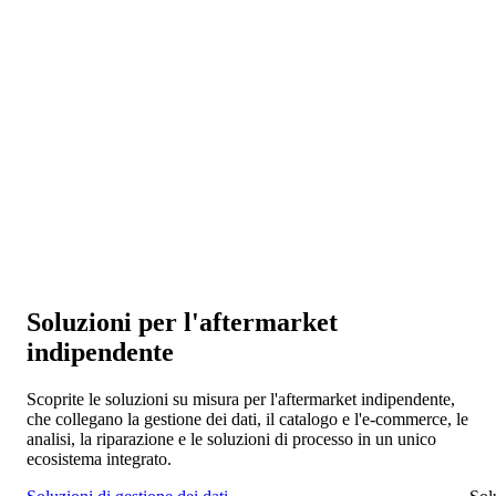
Connettività e collaborazione
Connettete i vostri sistemi con produttori, distributori e reti di
officine per una collaborazione fluida in tutto l'IAM.
Scalabilità ed espansione
Espandetevi in nuovi mercati e piattaforme mentre la vostra
base di dati cresce con voi.
Soluzioni per l'aftermarket
indipendente
Scoprite le soluzioni su misura per l'aftermarket indipendente,
che collegano la gestione dei dati, il catalogo e l'e-commerce, le
analisi, la riparazione e le soluzioni di processo in un unico
ecosistema integrato.