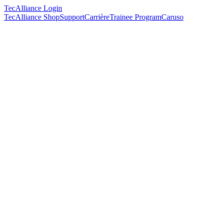
TecAlliance Login
TecAlliance Shop
Support
Carrière
Trainee Program
Caruso