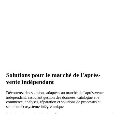
Connectivité et collaboration
Connectez vos systèmes aux fabricants de pièces détachées,
distributeurs et réseaux d'ateliers pour une collaboration fluide
dans l'ensemble de l'IAM.
Évolutivité et expansion
Développez-vous sur de nouveaux marchés et plateformes à
mesure que votre base de données évolue avec vous.
Solutions pour le marché de l'après-
vente indépendant
Découvrez des solutions adaptées au marché de l'après-vente
indépendant, associant gestion des données, catalogue et e-
commerce, analyses, réparation et solutions de processus au
sein d'un écosystème intégré unique.