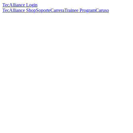
TecAlliance Login
TecAlliance Shop
Soporte
Carrera
Trainee Program
Caruso