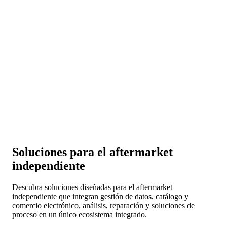
que impulsan cada paso de sus operaciones en el aftermarket.
Conectividad y colaboración
Conecte sus sistemas con fabricantes, distribuidores y redes de
talleres para una colaboración fluida en todo el IAM.
Escalabilidad y expansión
Acceda a mercados y plataformas nuevas a medida que el
sustrato de sus datos evoluciona con usted.
Soluciones para el aftermarket
independiente
Descubra soluciones diseñadas para el aftermarket
independiente que integran gestión de datos, catálogo y
comercio electrónico, análisis, reparación y soluciones de
proceso en un único ecosistema integrado.