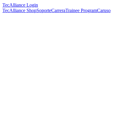
TecAlliance Login
TecAlliance Shop
Soporte
Carrera
Trainee Program
Caruso