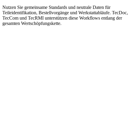
Nutzen Sie gemeinsame Standards und neutrale Daten für
Teileidentifikation, Bestellvorgänge und Werkstattabläufe. TecDoc,
TecCom und TecRMI unterstützen diese Workflows entlang der
gesamten Wertschöpfungskette.
Alliance
t die gemeinsame Infrastruktur bereit, die den freien Kfz-
zteilmarkt verbindet.