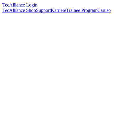
TecAlliance Login
TecAlliance Shop
Support
Karriere
Trainee Program
Caruso