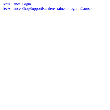
TecAlliance Login
TecAlliance Shop
Support
Karriere
Trainee Program
Caruso