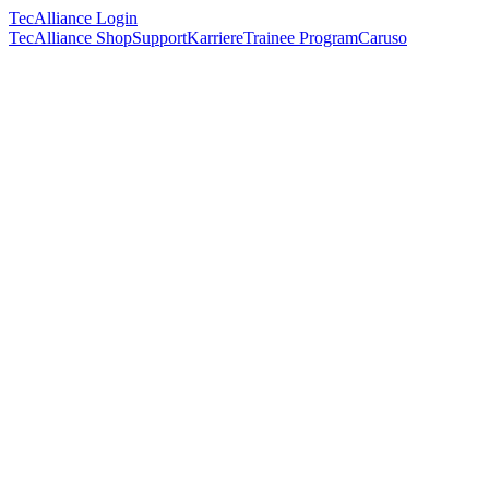
TecAlliance Login
TecAlliance Shop
Support
Karriere
Trainee Program
Caruso