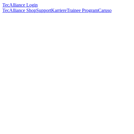
TecAlliance Login
TecAlliance Shop
Support
Karriere
Trainee Program
Caruso