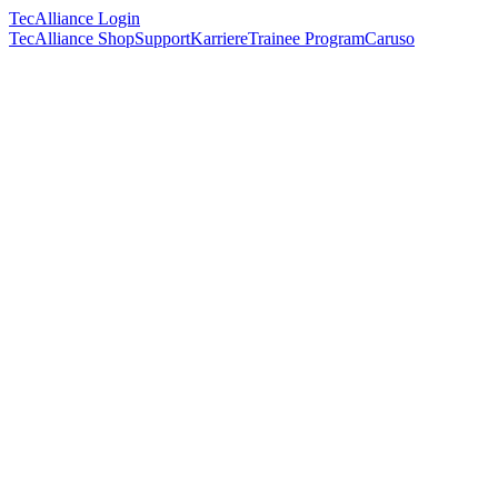
TecAlliance Login
TecAlliance Shop
Support
Karriere
Trainee Program
Caruso